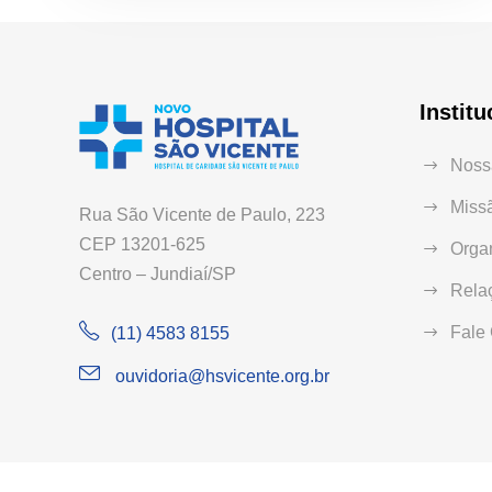
Institu
Nossa
Missã
Rua São Vicente de Paulo, 223
CEP 13201-625
Orga
Centro – Jundiaí/SP
Relaç
Fale
(11) 4583 8155
ouvidoria@hsvicente.org.br