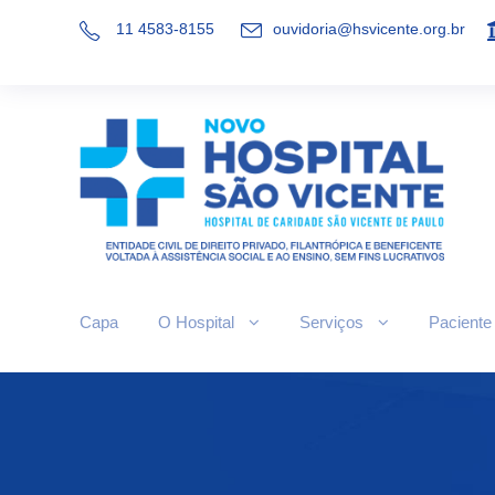
11 4583-8155
ouvidoria@hsvicente.org.br
Capa
O Hospital
Serviços
Paciente