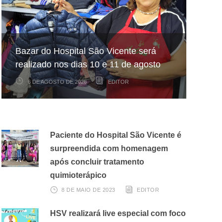
Hospital São Vicente participa de
Hospital São Vicente expande
Bazar do Hospital São Vicente será
mapeamento nacional sobre câncer
arrecadação de cupons fiscais pela
realizado nos dias 10 e 11 de agosto
infantojuvenil
Nota Fiscal Paulista
6 DE AGOSTO DE 2026
6 DE AGOSTO DE 2026
3 DE AGOSTO DE 2026
EDITOR
EDITOR
EDITOR
Paciente do Hospital São Vicente é
surpreendida com homenagem
após concluir tratamento
quimioterápico
8 DE MAIO DE 2023
EDITOR
HSV realizará live especial com foco