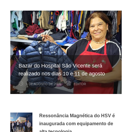
Hospital São Vicente participa de
Hospital São Vicente expande
Bazar do Hospital São Vicente será
mapeamento nacional sobre câncer
arrecadação de cupons fiscais pela
realizado nos dias 10 e 11 de agosto
infantojuvenil
Nota Fiscal Paulista
6 DE AGOSTO DE 2026
6 DE AGOSTO DE 2026
3 DE AGOSTO DE 2026
EDITOR
EDITOR
EDITOR
Ressonância Magnética do HSV é
inaugurada com equipamento de
alta tecnologia