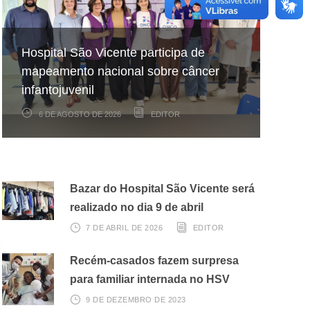
Hospital São Vicente participa de
Hospital São Vicente expande
Projeto celebra aniversários de
mapeamento nacional sobre câncer
arrecadação de cupons fiscais pela
pacientes internados no Hospital São
infantojuvenil
Nota Fiscal Paulista
Vicente
6 DE AGOSTO DE 2026
3 DE AGOSTO DE 2026
22 DE JULHO DE 2026
EDITOR
EDITOR
EDITOR
Bazar do Hospital São Vicente será
realizado no dia 9 de abril
7 DE ABRIL DE 2026
EDITOR
Recém-casados fazem surpresa
para familiar internada no HSV
9 DE DEZEMBRO DE 2023