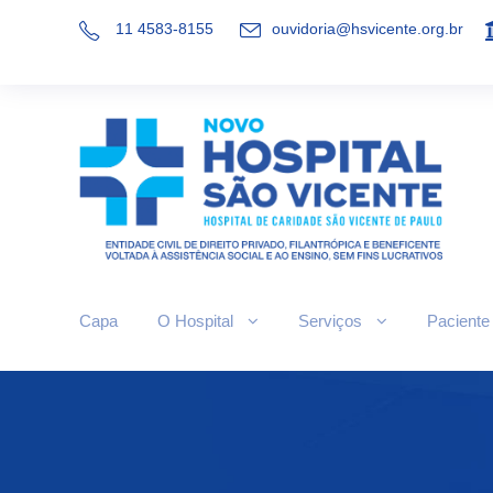
11 4583-8155
ouvidoria@hsvicente.org.br
Capa
O Hospital
Serviços
Paciente