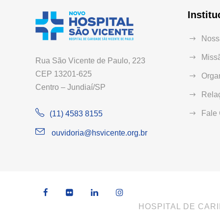
Institu
Nossa
Missã
Rua São Vicente de Paulo, 223
CEP 13201-625
Orga
Centro – Jundiaí/SP
Relaç
Fale
(11) 4583 8155
ouvidoria@hsvicente.org.br
HOSPITAL DE CARI