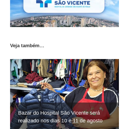
Veja também…
Hospital São Vicente participa de
Hospital São Vicente expande
Bazar do Hospital São Vicente será
mapeamento nacional sobre câncer
arrecadação de cupons fiscais pela
realizado nos dias 10 e 11 de agosto
infantojuvenil
Nota Fiscal Paulista