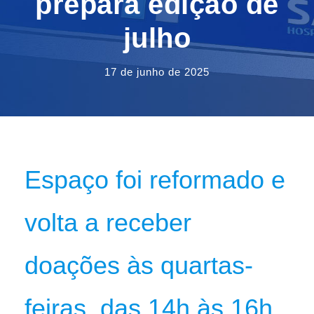
prepara edição de
julho
17 de junho de 2025
Espaço foi reformado e
volta a receber
doações às quartas-
feiras, das 14h às 16h,