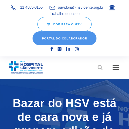
11 4583-8155
ouvidoria@hsvicente.org.br
Trabalhe conosco
DOE PARA O HSV
PORTAL DO COLABORADOR
Bazar do HSV está
de cara nova e já