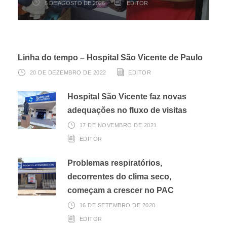
6 DE AGOSTO DE 2026
6 DE AGOSTO DE 2026
3 DE AGOSTO DE 2026
EDITOR
EDITOR
EDITOR
Linha do tempo – Hospital São Vicente de Paulo
20 DE DEZEMBRO DE 2022
EDITOR
Hospital São Vicente faz novas
adequações no fluxo de visitas
17 DE NOVEMBRO DE 2021
EDITOR
Problemas respiratórios,
decorrentes do clima seco,
começam a crescer no PAC
16 DE SETEMBRO DE 2020
EDITOR