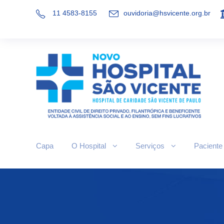
11 4583-8155
ouvidoria@hsvicente.org.br
Capa
O Hospital
Serviços
Paciente