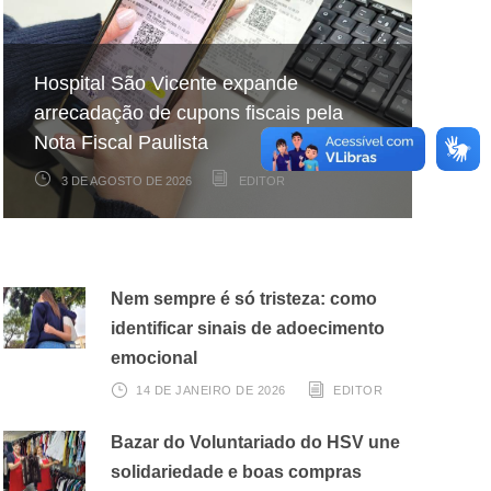
Hospital São Vicente expande
Projeto celebra aniversários de
No frio, a sede diminui, mas a
arrecadação de cupons fiscais pela
pacientes internados no Hospital São
necessidade de hidratação continua a
Nota Fiscal Paulista
Vicente
mesma
3 DE AGOSTO DE 2026
22 DE JULHO DE 2026
17 DE JULHO DE 2026
EDITOR
EDITOR
EDITOR
Nem sempre é só tristeza: como
identificar sinais de adoecimento
emocional
14 DE JANEIRO DE 2026
EDITOR
Bazar do Voluntariado do HSV une
solidariedade e boas compras