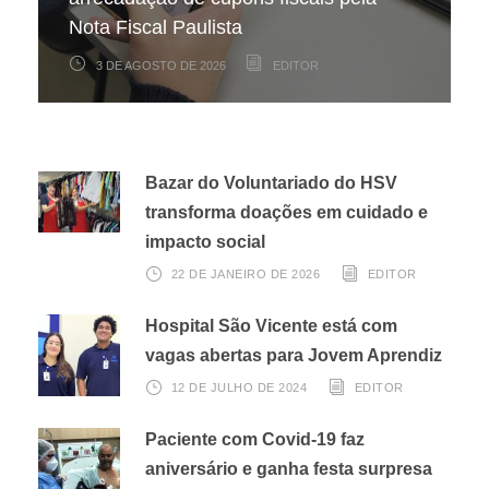
Nota Fiscal Paulista
Vicente
mesma
3 DE AGOSTO DE 2026
22 DE JULHO DE 2026
17 DE JULHO DE 2026
EDITOR
EDITOR
EDITOR
Bazar do Voluntariado do HSV
transforma doações em cuidado e
impacto social
22 DE JANEIRO DE 2026
EDITOR
Hospital São Vicente está com
vagas abertas para Jovem Aprendiz
12 DE JULHO DE 2024
EDITOR
Paciente com Covid-19 faz
aniversário e ganha festa surpresa