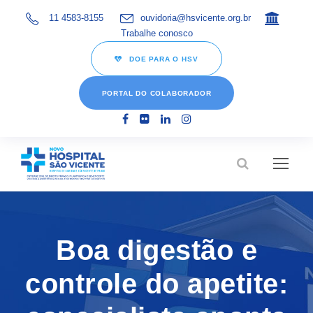
11 4583-8155
ouvidoria@hsvicente.org.br
Trabalhe conosco
DOE PARA O HSV
PORTAL DO COLABORADOR
Boa digestão e
controle do apetite: