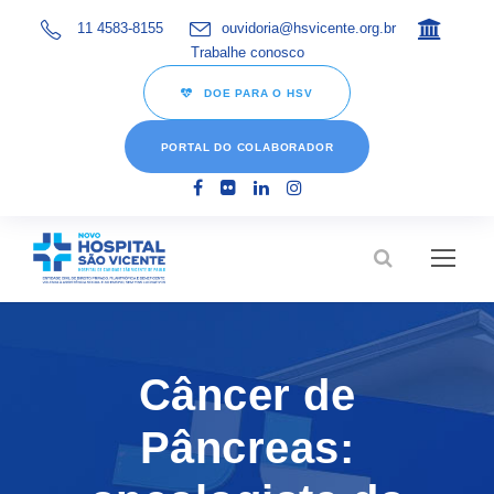
11 4583-8155
ouvidoria@hsvicente.org.br
Trabalhe conosco
DOE PARA O HSV
PORTAL DO COLABORADOR
Câncer de
Pâncreas: