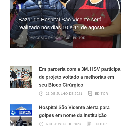
Hospital São Vicente participa de
Hospital São Vicente expande
Bazar do Hospital São Vicente será
mapeamento nacional sobre câncer
arrecadação de cupons fiscais pela
realizado nos dias 10 e 11 de agosto
infantojuvenil
Nota Fiscal Paulista
6 DE AGOSTO DE 2026
6 DE AGOSTO DE 2026
3 DE AGOSTO DE 2026
EDITOR
EDITOR
EDITOR
Em parceria com a 3M, HSV participa
de projeto voltado a melhorias em
seu Bloco Cirúrgico
21 DE JULHO DE 2021
EDITOR
Hospital São Vicente alerta para
golpes em nome da instituição
6 DE JUNHO DE 2023
EDITOR