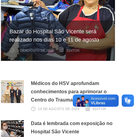
Hospital São Vicente participa de
Hospital São Vicente expande
Bazar do Hospital São Vicente será
mapeamento nacional sobre câncer
arrecadação de cupons fiscais pela
realizado nos dias 10 e 11 de agosto
infantojuvenil
Nota Fiscal Paulista
6 DE AGOSTO DE 2026
6 DE AGOSTO DE 2026
3 DE AGOSTO DE 2026
EDITOR
EDITOR
EDITOR
Médicos do HSV aprofundam
conhecimentos para aprimorar o
Centro do Trauma
19 DE AGOSTO DE 2024
EDITOR
Data é lembrada com exposição no
Hospital São Vicente