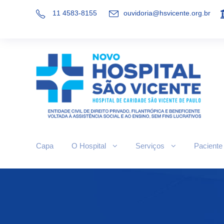
11 4583-8155
ouvidoria@hsvicente.org.br
Capa
O Hospital
Serviços
Paciente