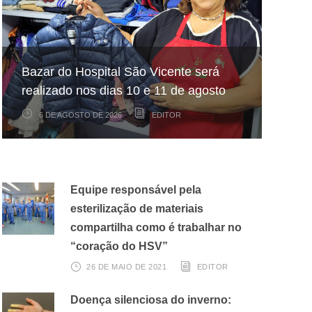
Hospital São Vicente participa de
Hospital São Vicente expande
Bazar do Hospital São Vicente será
mapeamento nacional sobre câncer
arrecadação de cupons fiscais pela
realizado nos dias 10 e 11 de agosto
infantojuvenil
Nota Fiscal Paulista
6 DE AGOSTO DE 2026
6 DE AGOSTO DE 2026
3 DE AGOSTO DE 2026
EDITOR
EDITOR
EDITOR
Equipe responsável pela
esterilização de materiais
compartilha como é trabalhar no
“coração do HSV”
26 DE MAIO DE 2021
EDITOR
Doença silenciosa do inverno: