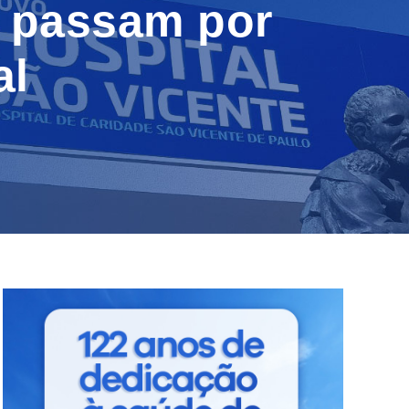
s passam por
al