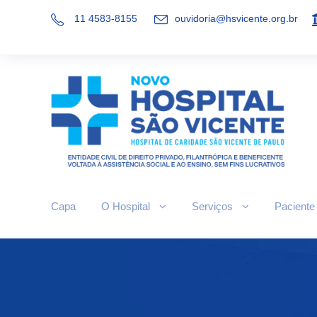
11 4583-8155
ouvidoria@hsvicente.org.br
Capa
O Hospital
Serviços
Paciente