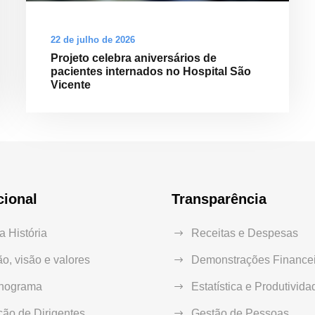
22 de julho de 2026
Projeto celebra aniversários de
pacientes internados no Hospital São
Vicente
cional
Transparência
 História
Receitas e Despesas
o, visão e valores
Demonstrações Financei
nograma
Estatística e Produtivida
ão de Dirigentes
Gestão de Pessoas