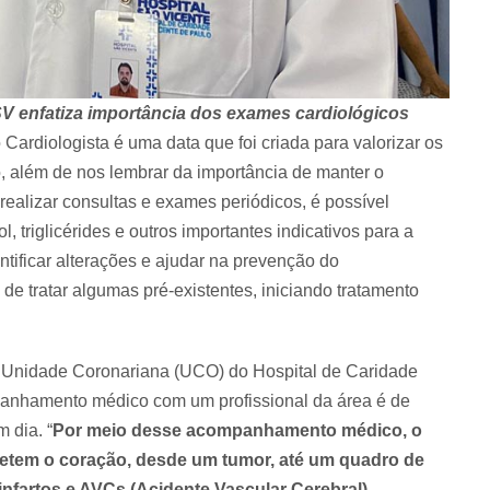
HSV enfatiza importância dos exames cardiológicos
ardiologista é uma data que foi criada para valorizar os
, além de nos lembrar da importância de manter o
alizar consultas e exames periódicos, é possível
l, triglicérides e outros importantes indicativos para a
tificar alterações e ajudar na prevenção do
e tratar algumas pré-existentes, iniciando tratamento
da Unidade Coronariana (UCO) do Hospital de Caridade
anhamento médico com um profissional da área é de
 dia. “
Por meio desse acompanhamento médico, o
etem o coração, desde um tumor, até um quadro de
 infartos e AVCs (Acidente Vascular Cerebral),