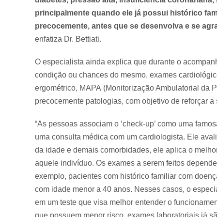
principalmente quando ele já possui histórico famil
precocemente, antes que se desenvolva e se agra
enfatiza Dr. Bettiati.
O especialista ainda explica que durante o acompan
condição ou chances do mesmo, exames cardiológico
ergométrico, MAPA (Monitorização Ambulatorial da Pre
precocemente patologias, com objetivo de reforçar 
“As pessoas associam o ‘check-up’ como uma famosa
uma consulta médica com um cardiologista. Ele aval
da idade e demais comorbidades, ele aplica o melho
aquele indivíduo. Os exames a serem feitos depende
exemplo, pacientes com histórico familiar com doença
com idade menor a 40 anos. Nesses casos, o especia
em um teste que visa melhor entender o funcioname
que possuem menor risco, exames laboratoriais já são