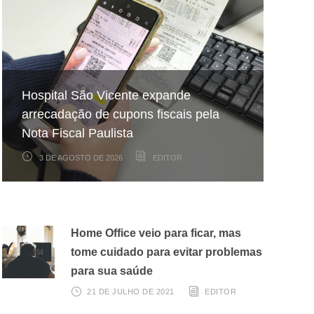
Hospital São Vicente expande
Projeto celebra aniversários de
No frio, a sede diminui, mas a
arrecadação de cupons fiscais pela
pacientes internados no Hospital São
necessidade de hidratação continua a
Nota Fiscal Paulista
Vicente
mesma
3 DE AGOSTO DE 2026
22 DE JULHO DE 2026
17 DE JULHO DE 2026
EDITOR
EDITOR
EDITOR
Home Office veio para ficar, mas
tome cuidado para evitar problemas
para sua saúde
21 DE JULHO DE 2021
EDITOR