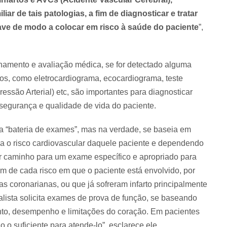
iar de tais patologias, a fim de diagnosticar e tratar
ve de modo a colocar em risco à saúde do paciente
”,
hamento e avaliação médica, se for detectado alguma
s, como eletrocardiograma, ecocardiograma, teste
ssão Arterial) etc, são importantes para diagnosticar
a segurança e qualidade de vida do paciente.
 “bateria de exames”, mas na verdade, se baseia em
ia o risco cardiovascular daquele paciente e dependendo
r caminho para um exame específico e apropriado para
m de cada risco em que o paciente está envolvido, por
s coronarianas, ou que já sofreram infarto principalmente
lista solicita exames de prova de função, se baseando
nto, desempenho e limitações do coração. Em pacientes
 o suficiente para atende-lo”, esclarece ele.