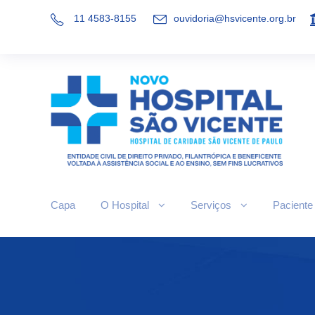
11 4583-8155
ouvidoria@hsvicente.org.br
Capa
O Hospital
Serviços
Paciente