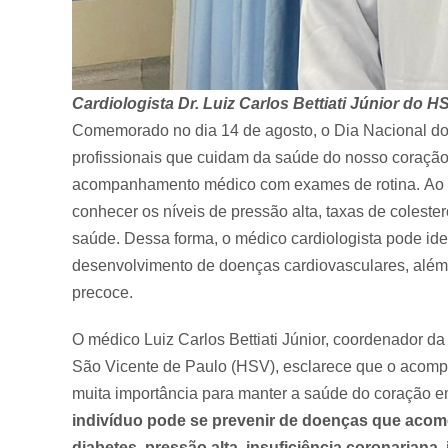
Cardiologista Dr. Luiz Carlos Bettiati Júnior do 
Comemorado no dia 14 de agosto, o Dia Nacional do C
profissionais que cuidam da saúde do nosso coração
acompanhamento médico com exames de rotina. Ao re
conhecer os níveis de pressão alta, taxas de colestero
saúde. Dessa forma, o médico cardiologista pode iden
desenvolvimento de doenças cardiovasculares, além d
precoce.
O médico Luiz Carlos Bettiati Júnior, coordenador 
São Vicente de Paulo (HSV), esclarece que o acomp
muita importância para manter a saúde do coração em
indivíduo pode se prevenir de doenças que acom
diabetes, pressão alta, insuficiência coronariana,