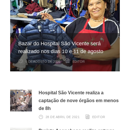
Hospital São Vicente participa de
Hospital São Vicente expande
Bazar do Hospital São Vicente será
mapeamento nacional sobre câncer
arrecadação de cupons fiscais pela
realizado nos dias 10 e 11 de agosto
infantojuvenil
Nota Fiscal Paulista
6 DE AGOSTO DE 2026
6 DE AGOSTO DE 2026
3 DE AGOSTO DE 2026
EDITOR
EDITOR
EDITOR
Hospital São Vicente realiza a
captação de nove órgãos em menos
de 8h
28 DE ABRIL DE 2021
EDITOR