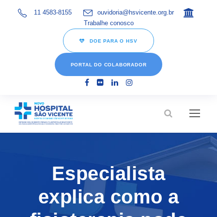
11 4583-8155
ouvidoria@hsvicente.org.br
Trabalhe conosco
DOE PARA O HSV
PORTAL DO COLABORADOR
Especialista
explica como a