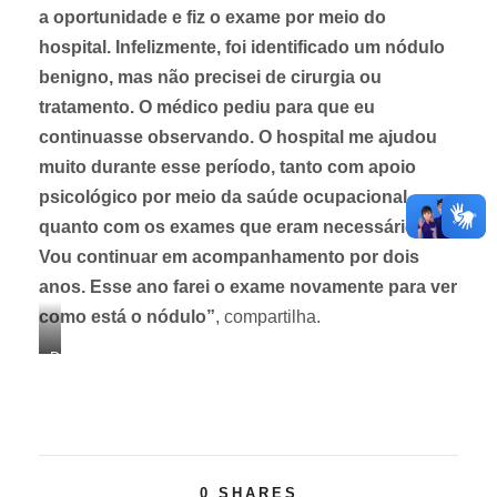
a oportunidade e fiz o exame por meio do
hospital. Infelizmente, foi identificado um nódulo
benigno, mas não precisei de cirurgia ou
tratamento. O médico pediu para que eu
continuasse observando. O hospital me ajudou
muito durante esse período, tanto com apoio
psicológico por meio da saúde ocupacional,
quanto com os exames que eram necessários.
Vou continuar em acompanhamento por dois
anos. Esse ano farei o exame novamente para ver
como está o nódulo”
, compartilha.
D
r
a
.
G
0
SHARES
a