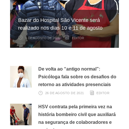
Hospital São Vicente participa de
Hospital São Vicente expande
Bazar do Hospital São Vicente será
mapeamento nacional sobre câncer
arrecadação de cupons fiscais pela
realizado nos dias 10 e 11 de agosto
infantojuvenil
Nota Fiscal Paulista
6 DE AGOSTO DE 2026
6 DE AGOSTO DE 2026
3 DE AGOSTO DE 2026
EDITOR
EDITOR
EDITOR
De volta ao “antigo normal”:
Psicóloga fala sobre os desafios do
retorno as atividades presenciais
26 DE AGOSTO DE 2021
EDITOR
HSV contrata pela primeira vez na
história bombeiro civil que auxiliará
na segurança de colaboradores e