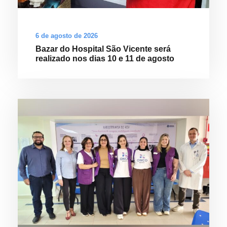
e
a
i
6 de agosto de 2026
m
Bazar do Hospital São Vicente será
p
realizado nos dias 10 e 11 de agosto
o
r
t
â
n
c
i
a
d
o
s
e
x