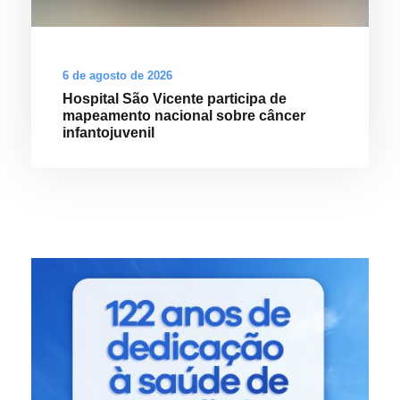
a
m
e
s
6 de agosto de 2026
p
Hospital São Vicente participa de
mapeamento nacional sobre câncer
r
infantojuvenil
e
v
e
n
t
i
v
o
s