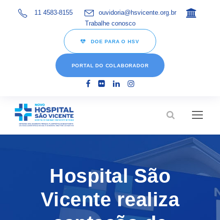
11 4583-8155
ouvidoria@hsvicente.org.br
Trabalhe conosco
DOE PARA O HSV
PORTAL DO COLABORADOR
Hospital São
Vicente realiza