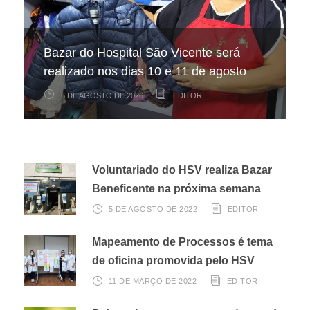
Hospital São Vicente participa de
Hospital São Vicente expande
Bazar do Hospital São Vicente será
mapeamento nacional sobre câncer
arrecadação de cupons fiscais pela
realizado nos dias 10 e 11 de agosto
infantojuvenil
Nota Fiscal Paulista
6 DE AGOSTO DE 2026
6 DE AGOSTO DE 2026
3 DE AGOSTO DE 2026
EDITOR
EDITOR
EDITOR
Voluntariado do HSV realiza Bazar
Beneficente na próxima semana
5 DE AGOSTO DE 2022
EDITOR
Mapeamento de Processos é tema
de oficina promovida pelo HSV
11 DE MARÇO DE 2022
EDITOR