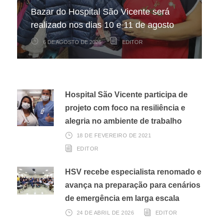
Bazar do Hospital São Vicente será
mapeamento nacional sobre câncer
arrecadação de cupons fiscais pela
realizado nos dias 10 e 11 de agosto
infantojuvenil
Nota Fiscal Paulista
6 DE AGOSTO DE 2026
6 DE AGOSTO DE 2026
3 DE AGOSTO DE 2026
EDITOR
EDITOR
EDITOR
Hospital São Vicente participa de
projeto com foco na resiliência e
alegria no ambiente de trabalho
18 DE FEVEREIRO DE 2021
EDITOR
HSV recebe especialista renomado e
avança na preparação para cenários
de emergência em larga escala
24 DE ABRIL DE 2026
EDITOR