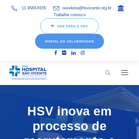
11 4583-8155
ouvidoria@hsvicente.org.br
Trabalhe conosco
DOE PARA O HSV
PORTAL DO COLABORADOR
HSV inova em
processo de