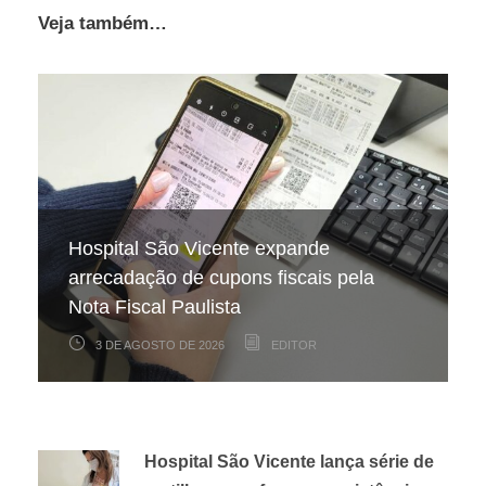
Veja também…
Hospital São Vicente expande
Projeto celebra aniversários de
No frio, a sede diminui, mas a
arrecadação de cupons fiscais pela
pacientes internados no Hospital São
necessidade de hidratação continua a
Nota Fiscal Paulista
Vicente
mesma
3 DE AGOSTO DE 2026
22 DE JULHO DE 2026
17 DE JULHO DE 2026
EDITOR
EDITOR
EDITOR
Hospital São Vicente lança série de