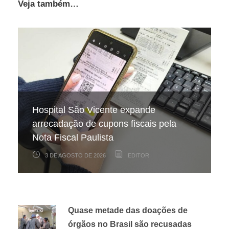
Veja também…
Hospital São Vicente expande
Projeto celebra aniversários de
No frio, a sede diminui, mas a
arrecadação de cupons fiscais pela
pacientes internados no Hospital São
necessidade de hidratação continua a
Nota Fiscal Paulista
Vicente
mesma
3 DE AGOSTO DE 2026
22 DE JULHO DE 2026
17 DE JULHO DE 2026
EDITOR
EDITOR
EDITOR
Quase metade das doações de
órgãos no Brasil são recusadas