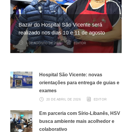
Hospital São Vicente participa de
Hospital São Vicente expande
Bazar do Hospital São Vicente será
mapeamento nacional sobre câncer
arrecadação de cupons fiscais pela
realizado nos dias 10 e 11 de agosto
infantojuvenil
Nota Fiscal Paulista
6 DE AGOSTO DE 2026
6 DE AGOSTO DE 2026
3 DE AGOSTO DE 2026
EDITOR
EDITOR
EDITOR
Hospital São Vicente: novas
orientações para entrega de guias e
exames
20 DE ABRIL DE 2026
EDITOR
Em parceria com Sírio-Libanês, HSV
busca ambiente mais acolhedor e
colaborativo