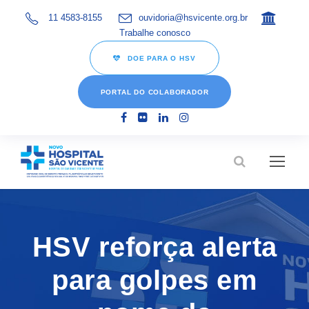
11 4583-8155
ouvidoria@hsvicente.org.br
Trabalhe conosco
DOE PARA O HSV
PORTAL DO COLABORADOR
HSV reforça alerta
para golpes em