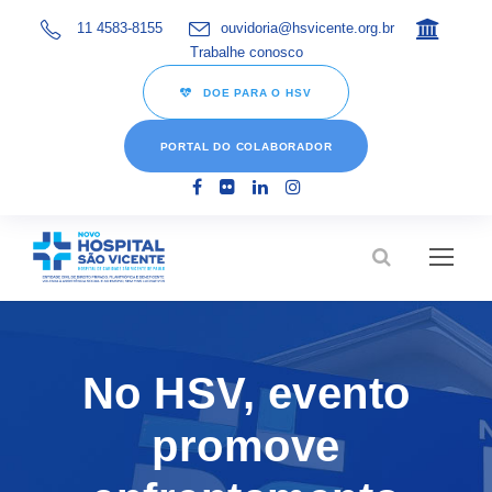
11 4583-8155
ouvidoria@hsvicente.org.br
Trabalhe conosco
DOE PARA O HSV
PORTAL DO COLABORADOR
No HSV, evento
promove