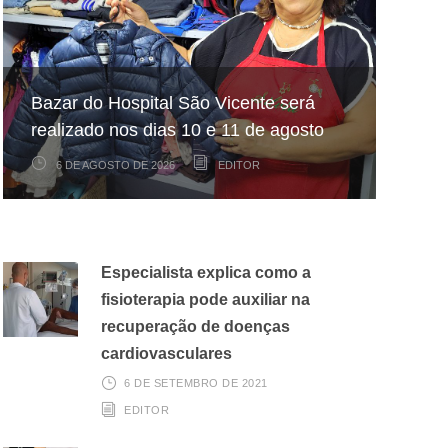
Hospital São Vicente participa de
Hospital São Vicente expande
Bazar do Hospital São Vicente será
mapeamento nacional sobre câncer
arrecadação de cupons fiscais pela
realizado nos dias 10 e 11 de agosto
infantojuvenil
Nota Fiscal Paulista
6 DE AGOSTO DE 2026
6 DE AGOSTO DE 2026
3 DE AGOSTO DE 2026
EDITOR
EDITOR
EDITOR
Especialista explica como a
fisioterapia pode auxiliar na
recuperação de doenças
cardiovasculares
6 DE SETEMBRO DE 2021
EDITOR