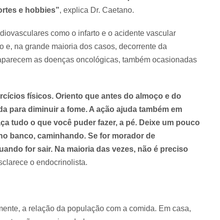
ortes e hobbies”
, explica Dr. Caetano.
iovasculares como o infarto e o acidente vascular
o e, na grande maioria dos casos, decorrente da
 aparecem as doenças oncológicas, também ocasionadas
xercícios físicos. Oriento que antes do almoço e do
da para diminuir a fome. A ação ajuda também em
Faça tudo o que você puder fazer, a pé. Deixe um pouco
u no banco, caminhando. Se for morador de
ndo for sair. Na maioria das vezes, não é preciso
esclarece o endocrinolista.
amente, a relação da população com a comida. Em casa,