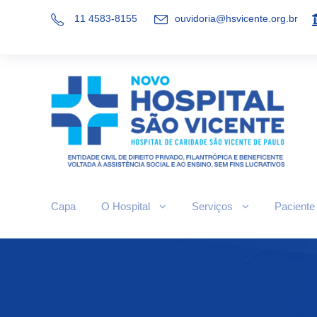
11 4583-8155
ouvidoria@hsvicente.org.br
Capa
O Hospital
Serviços
Paciente