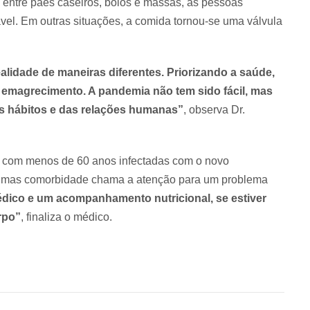
 entre pães caseiros, bolos e massas, as pessoas
el. Em outras situações, a comida tornou-se uma válvula
idade de maneiras diferentes. Priorizando a saúde,
 emagrecimento. A pandemia não tem sido fácil, mas
 hábitos e das relações humanas”
, observa Dr.
as com menos de 60 anos infectadas com o novo
e, mas comorbidade chama a atenção para um problema
ico e um acompanhamento nutricional, se estiver
rpo”
, finaliza o médico.