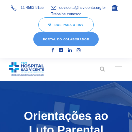
11 4583-8155
ouvidoria@hsvicente.org.br
Trabalhe conosco
DOE PARA O HSV
PORTAL DO COLABORADOR
Orientações ao
Luto Parental