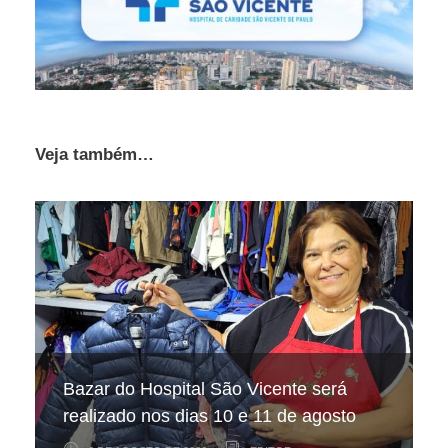
Veja também…
Hospital São Vicente participa de
Hospital São Vicente expande
Bazar do Hospital São Vicente será
mapeamento nacional sobre câncer
arrecadação de cupons fiscais pela
realizado nos dias 10 e 11 de agosto
infantojuvenil
Nota Fiscal Paulista