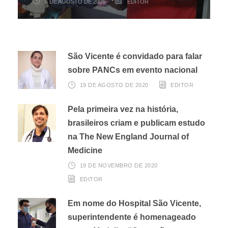
6 DE AGOSTO DE 2026
6 DE AGOSTO DE 2026
3 DE AGOSTO DE 2026
EDITOR
EDITOR
EDITOR
São Vicente é convidado para falar
sobre PANCs em evento nacional
19 DE AGOSTO DE 2020
EDITOR
Pela primeira vez na história,
brasileiros criam e publicam estudo
na The New England Journal of
Medicine
19 DE NOVEMBRO DE 2020
EDITOR
Em nome do Hospital São Vicente,
superintendente é homenageado