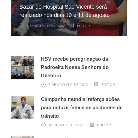
Bazar do Hospital São Vicente será
mapeamento nacional sobre câncer
arrecadação de cupons fiscais pela
realizado nos dias 10 e 11 de agosto
infantojuvenil
Nota Fiscal Paulista
6 DE AGOSTO DE 2026
6 DE AGOSTO DE 2026
3 DE AGOSTO DE 2026
EDITOR
EDITOR
EDITOR
HSV recebe peregrinação da
Padroeira Nossa Senhora do
Desterro
7 DE AGOSTO DE 2022
EDITOR
Campanha mundial reforça ações
para reduzir índice de acidentes de
trânsito
16 DE MAIO DE 2023
EDITOR