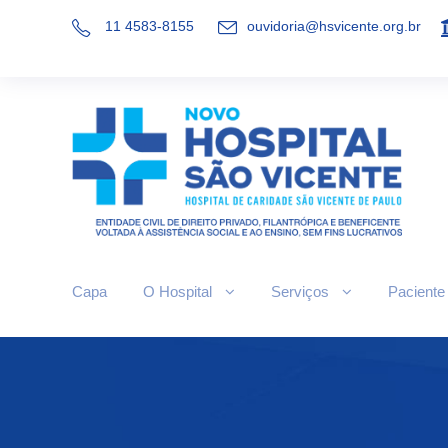
11 4583-8155
ouvidoria@hsvicente.org.br
Capa
O Hospital
Serviços
Paciente