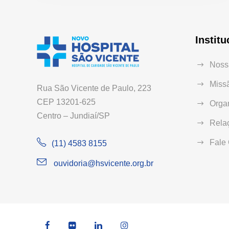
Institu
Nossa
Missã
Rua São Vicente de Paulo, 223
CEP 13201-625
Orga
Centro – Jundiaí/SP
Relaç
Fale
(11) 4583 8155
ouvidoria@hsvicente.org.br