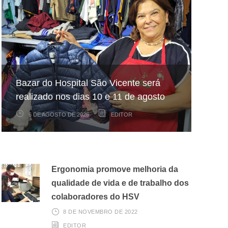
Hospital São Vicente participa de
Hospital São Vicente expande
Bazar do Hospital São Vicente será
mapeamento nacional sobre câncer
arrecadação de cupons fiscais pela
realizado nos dias 10 e 11 de agosto
infantojuvenil
Nota Fiscal Paulista
6 DE AGOSTO DE 2026
6 DE AGOSTO DE 2026
3 DE AGOSTO DE 2026
EDITOR
EDITOR
EDITOR
Ergonomia promove melhoria da
qualidade de vida e de trabalho dos
colaboradores do HSV
8 DE NOVEMBRO DE 2022
EDITOR