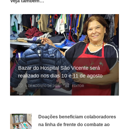
Veja também…
Hospital São Vicente participa de
Hospital São Vicente expande
Bazar do Hospital São Vicente será
mapeamento nacional sobre câncer
arrecadação de cupons fiscais pela
realizado nos dias 10 e 11 de agosto
infantojuvenil
Nota Fiscal Paulista
6 DE AGOSTO DE 2026
6 DE AGOSTO DE 2026
3 DE AGOSTO DE 2026
EDITOR
EDITOR
EDITOR
Doações beneficiam colaboradores
na linha de frente do combate ao