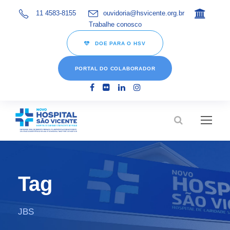
11 4583-8155
ouvidoria@hsvicente.org.br
Trabalhe conosco
DOE PARA O HSV
PORTAL DO COLABORADOR
Tag
JBS