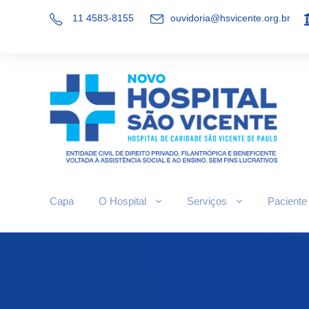
11 4583-8155
ouvidoria@hsvicente.org.br
Capa
O Hospital
Serviços
Paciente