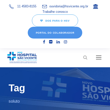
11 4583-8155
ouvidoria@hsvicente.org.br
Trabalhe conosco
DOE PARA O HSV
PORTAL DO COLABORADOR
Tag
soluto