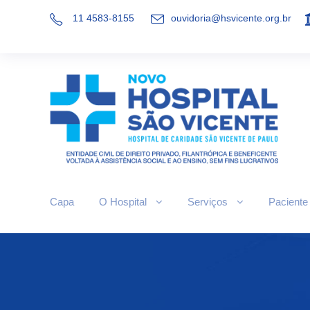
11 4583-8155
ouvidoria@hsvicente.org.br
Capa
O Hospital
Serviços
Paciente