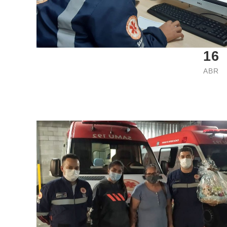
16
ABR