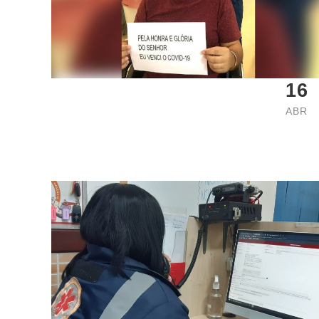
16
ABR