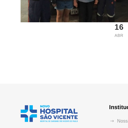
16
ABR
Institu
Nossa