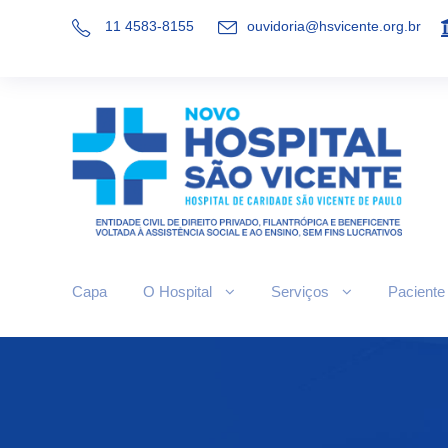
11 4583-8155
ouvidoria@hsvicente.org.br
Capa
O Hospital
Serviços
Paciente