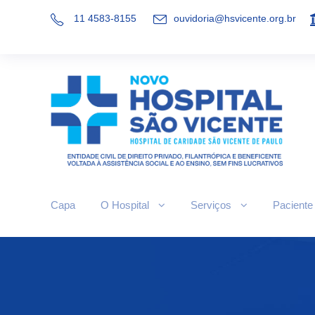
11 4583-8155
ouvidoria@hsvicente.org.br
Capa
O Hospital
Serviços
Paciente