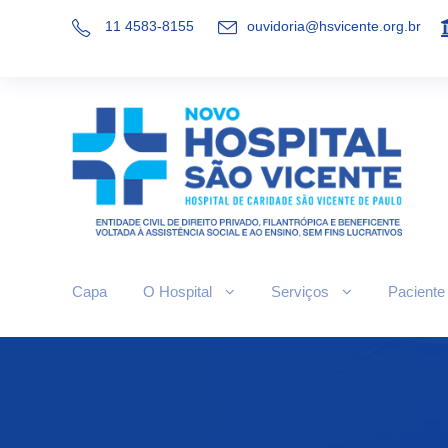
11 4583-8155
ouvidoria@hsvicente.org.br
Capa
O Hospital
Serviços
Paciente