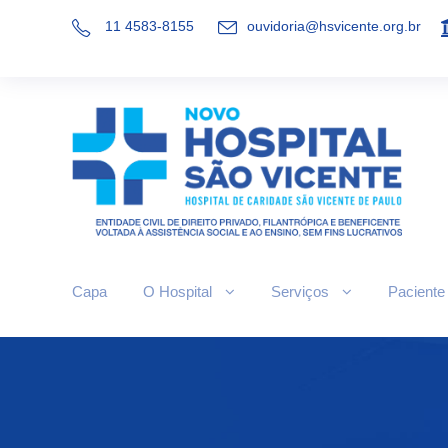
11 4583-8155
ouvidoria@hsvicente.org.br
Capa
O Hospital
Serviços
Paciente