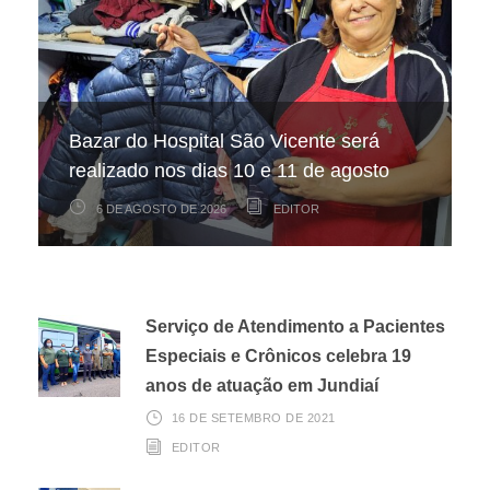
Hospital São Vicente participa de
Hospital São Vicente expande
Bazar do Hospital São Vicente será
mapeamento nacional sobre câncer
arrecadação de cupons fiscais pela
realizado nos dias 10 e 11 de agosto
infantojuvenil
Nota Fiscal Paulista
6 DE AGOSTO DE 2026
6 DE AGOSTO DE 2026
3 DE AGOSTO DE 2026
EDITOR
EDITOR
EDITOR
Serviço de Atendimento a Pacientes
Especiais e Crônicos celebra 19
anos de atuação em Jundiaí
16 DE SETEMBRO DE 2021
EDITOR