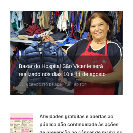
Hospital São Vicente participa de
Hospital São Vicente expande
Bazar do Hospital São Vicente será
mapeamento nacional sobre câncer
arrecadação de cupons fiscais pela
realizado nos dias 10 e 11 de agosto
infantojuvenil
Nota Fiscal Paulista
6 DE AGOSTO DE 2026
6 DE AGOSTO DE 2026
3 DE AGOSTO DE 2026
EDITOR
EDITOR
EDITOR
Atividades gratuitas e abertas ao
público dão continuidade às ações
de prevenção ao câncer de mama do