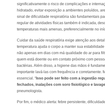
significativamente o risco de complicações e intern
hidratado, evitar exposição a ambientes poluídos, a
sinal de dificuldade respiratória são fundamentais pa
regular de atividades físicas também é indicada, de
temperaturas mais amenas, preferencialmente no iní
Cuidar da saúde respiratória exige atenção aos deta
temperatura ajuda o corpo a manter sua estabilidad
não apenas em dias com má qualidade do ar para fil
quem está doente ou em contato próximo com pessoas
bactérias. Além disso, a higiene das mãos é fundamen
importante lavá-las com frequência e corretamente. 
essencial. “
Isso pode ser feito com a ingestão re
fechados, inalações com soro fisiológico e lavag
pneumologista.
Por fim, o médico alerta: febre persistente, dificulda