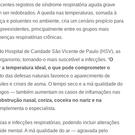
centes registros de síndrome respiratória aguda grave
m ser redobrados. A queda nas temperaturas, somada à
a e poluentes no ambiente, cria um cenário propício para
reexistentes, principalmente entre os grupos mais
enças respiratórias crônicas.
o Hospital de Caridade São Vicente de Paulo (HSV), as
ganismo, tornando-o mais suscetível a infecções. “
O
r a temperatura ideal, o que pode comprometer o
nto das defesas naturais favorece o aparecimento de
nusites e crises de asma. O tempo seco e a má qualidade do
fungos — também aumentam os casos de inflamações nas
strução nasal, coriza, coceira no nariz e na
omplementa o especialista.
s e infecções respiratórias, podendo incluir alterações
aúde mental. A má qualidade do ar — agravada pelo