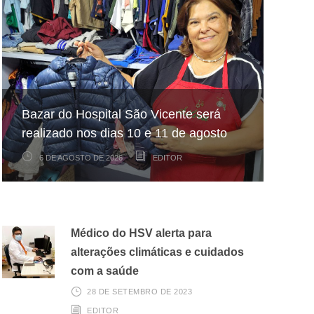
Hospital São Vicente participa de
Hospital São Vicente expande
Bazar do Hospital São Vicente será
mapeamento nacional sobre câncer
arrecadação de cupons fiscais pela
realizado nos dias 10 e 11 de agosto
infantojuvenil
Nota Fiscal Paulista
6 DE AGOSTO DE 2026
6 DE AGOSTO DE 2026
3 DE AGOSTO DE 2026
EDITOR
EDITOR
EDITOR
Médico do HSV alerta para
alterações climáticas e cuidados
com a saúde
28 DE SETEMBRO DE 2023
EDITOR