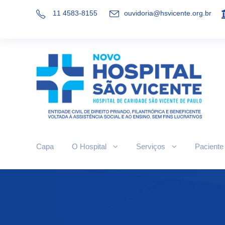
11 4583-8155
ouvidoria@hsvicente.org.br
Capa
O Hospital
Serviços
Paciente