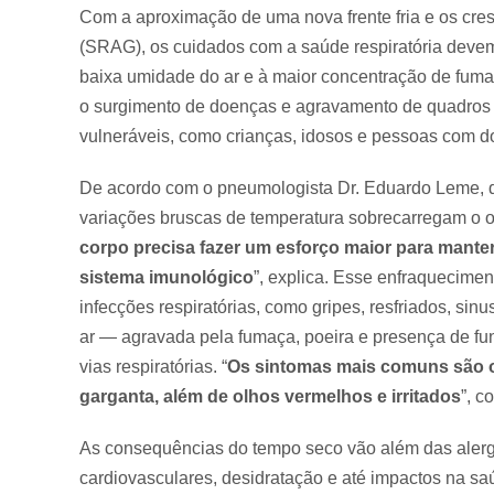
Com a aproximação de uma nova frente fria e os cres
(SRAG), os cuidados com a saúde respiratória deve
baixa umidade do ar e à maior concentração de fumaç
o surgimento de doenças e agravamento de quadros p
vulneráveis, como crianças, idosos e pessoas com do
De acordo com o pneumologista Dr. Eduardo Leme, d
variações bruscas de temperatura sobrecarregam o or
corpo precisa fazer um esforço maior para mante
sistema imunológico
”, explica. Esse enfraquecime
infecções respiratórias, como gripes, resfriados, si
ar — agravada pela fumaça, poeira e presença de 
vias respiratórias. “
Os sintomas mais comuns são ob
garganta, além de olhos vermelhos e irritados
”, c
As consequências do tempo seco vão além das alergia
cardiovasculares, desidratação e até impactos na s