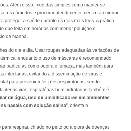
ações. Além disso, medidas simples como manter-se
rejar os cômodos e procurar atendimento médico ao menor
ra proteger a saúde durante os dias mais frios. A prática
sde que feita em horários com menor poluição e
cio da manhã.
lhes do dia a dia. Usar roupas adequadas às variações de
e térmica, enquanto o uso de máscaras é recomendado
trar partículas como poeira e fumaça, mas também para
 infectadas, evitando a disseminação de vírus e
tal para prevenir infecções respiratórias, sendo
Manter as vias respiratórias bem hidratadas também é
gular de água, uso de umidificadores em ambientes
ens nasais com solução salina
”, orienta o
de para respirar, chiado no peito ou a piora de doenças