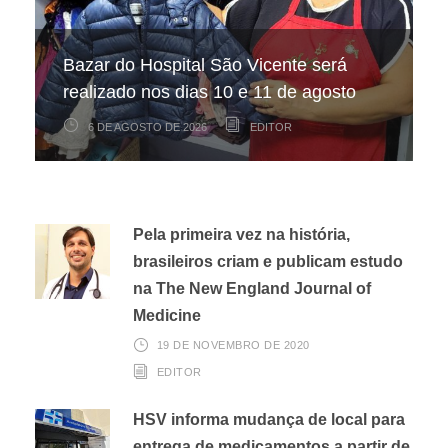
Hospital São Vicente participa de
Hospital São Vicente expande
Bazar do Hospital São Vicente será
mapeamento nacional sobre câncer
arrecadação de cupons fiscais pela
realizado nos dias 10 e 11 de agosto
infantojuvenil
Nota Fiscal Paulista
6 DE AGOSTO DE 2026
6 DE AGOSTO DE 2026
3 DE AGOSTO DE 2026
EDITOR
EDITOR
EDITOR
Pela primeira vez na história,
brasileiros criam e publicam estudo
na The New England Journal of
Medicine
19 DE NOVEMBRO DE 2020
EDITOR
HSV informa mudança de local para
entrega de medicamentos a partir de