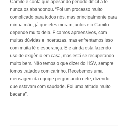
m
Camilo e conta que apesar do período difícil a fé
i
nunca os abandonou. “Foi um processo muito
l
complicado para todos nós, mas principalmente para
o
minha mãe, já que eles moram juntos e o Camilo
e
depende muito dela. Ficamos apreensivos, com
m
muitas dúvidas e incertezas, mas enfrentamos isso
u
com muita fé e esperança. Ele ainda está fazendo
m
uso de oxigênio em casa, mas está se recuperando
a
muito bem. Não temos o que dizer do HSV, sempre
d
fomos tratados com carinho. Recebemos uma
a
mensagem da equipe perguntando dele, dizendo
s
que estavam com saudade. Foi uma atitude muito
c
e
bacana”.
l
e
b
r