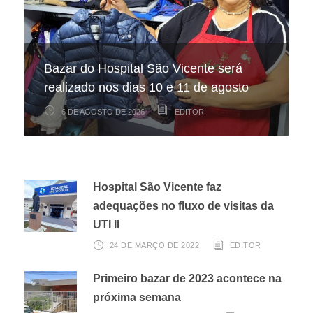
Hospital São Vicente participa de
Hospital São Vicente expande
Bazar do Hospital São Vicente será
mapeamento nacional sobre câncer
arrecadação de cupons fiscais pela
realizado nos dias 10 e 11 de agosto
infantojuvenil
Nota Fiscal Paulista
6 DE AGOSTO DE 2026
6 DE AGOSTO DE 2026
3 DE AGOSTO DE 2026
EDITOR
EDITOR
EDITOR
Hospital São Vicente faz
adequações no fluxo de visitas da
UTI II
24 DE MARÇO DE 2022
EDITOR
Primeiro bazar de 2023 acontece na
próxima semana