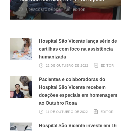
6 DE AGOSTO DE 2026
6 DE AGOSTO DE 2026
3 DE AGOSTO DE 2026
EDITOR
EDITOR
EDITOR
Hospital São Vicente lança série de
cartilhas com foco na assistência
humanizada
22 DE OUTUBRO DE 2022
EDITOR
Pacientes e colaboradoras do
Hospital São Vicente recebem
doações especiais em homenagem
ao Outubro Rosa
11 DE OUTUBRO DE 2022
EDITOR
Hospital São Vicente investe em 16