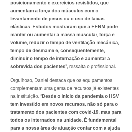
posicionamento e exercícios resistidos, que
a
s
aumentam a força dos músculos com o
o
i
levantamento de pesos ou o uso de faixas
d
n
elásticas. Estudos mostraram que a EENM pode
e
t
manter ou aumentar a massa muscular, força e
p
e
volume, reduzir o tempo de ventilação mecânica,
a
r
c
n
tempo de desmame e, consequentemente,
i
a
diminuir o tempo de internação e aumentar a
e
d
sobrevida dos pacientes
”, ressalta o profissional.
n
o
t
s
Orgulhoso, Daniel destaca que os equipamentos
e
complementam uma gama de recursos já existentes
s
na instituição. “
Desde o início da pandemia o HSV
tem investido em novos recursos, não só para o
tratamento dos pacientes com covid-19, mas para
todos os internados na unidade. É fundamental
para a nossa área de atuação contar com a ajuda