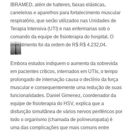
IBRAMED, além de halteres, faixas elásticas,
caneleiras e aparelhos para fortalecimento muscular
respiratório, que serão utilizados nas Unidades de
Terapia Intensiva (UTI) e nas enfermarias sob o
comando da equipe de fisioterapia do hospital. O
investimento foi da ordem de R$ R$ 4.232,04.
A
E
Embora estudos indiquem o aumento da sobrevida
q
q
u
u
em pacientes críticos, internados em UTIs, o tempo
i
i
prolongado de internação causa o declínio da força
s
p
muscular e consequentemente uma redução de suas
i
a
funcionalidades. Daniel Gimenez, coordenador da
ç
m
equipe de fisioterapia do HSV, explica que a
ã
e
disfunção simultânea de vários nervos periféricos por
o
n
todo o organismo (chamada de polineuropatia) é
a
t
uma das complicações que mais comuns entre
u
o