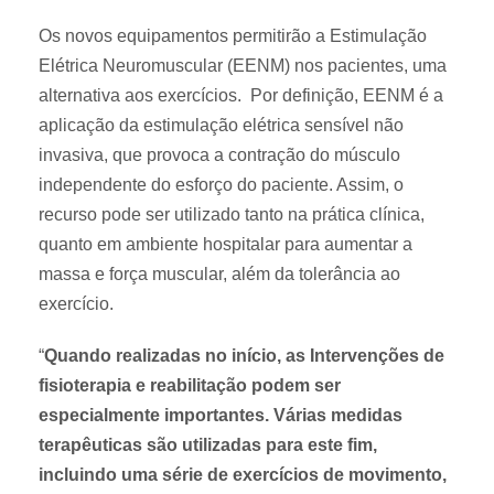
t
o
Os novos equipamentos permitirão a Estimulação
e
s
Elétrica Neuromuscular (EENM) nos pacientes, uma
r
d
alternativa aos exercícios. Por definição, EENM é a
a
e
aplicação da estimulação elétrica sensível não
p
d
invasiva, que provoca a contração do músculo
i
o
independente do esforço do paciente. Assim, o
a
e
n
n
recurso pode ser utilizado tanto na prática clínica,
a
t
quanto em ambiente hospitalar para aumentar a
r
e
massa e força muscular, além da tolerância ao
e
s
exercício.
c
c
u
r
“
Quando realizadas no início, as Intervenções de
p
í
fisioterapia e reabilitação podem ser
e
t
especialmente importantes. Várias medidas
r
i
terapêuticas são utilizadas para este fim,
a
c
incluindo uma série de exercícios de movimento,
c
o