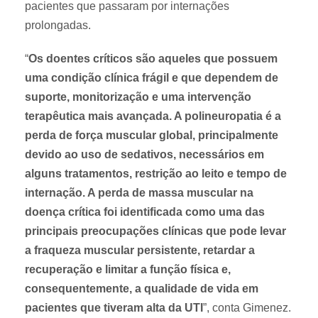
pacientes que passaram por internações
x
s
prolongadas.
i
e
l
s
“
Os doentes críticos são aqueles que possuem
i
t
uma condição clínica frágil e que dependem de
a
i
suporte, monitorização e uma intervenção
e
m
terapêutica mais avançada. A polineuropatia é a
q
u
perda de força muscular global, principalmente
u
l
i
a
devido ao uso de sedativos, necessários em
p
m
alguns tratamentos, restrição ao leito e tempo de
e
m
internação. A perda de massa muscular na
d
o
doença crítica foi identificada como uma das
a
v
principais preocupações clínicas que pode levar
f
i
a fraqueza muscular persistente, retardar a
i
m
recuperação e limitar a função física e,
s
e
consequentemente, a qualidade de vida em
i
n
pacientes que tiveram alta da UTI
”, conta Gimenez.
o
t