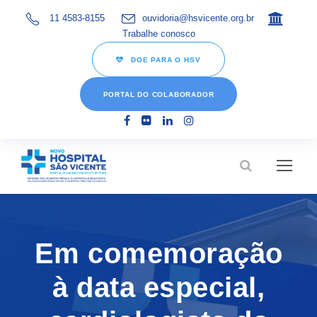
11 4583-8155
ouvidoria@hsvicente.org.br
Trabalhe conosco
DOE PARA O HSV
PORTAL DO COLABORADOR
Em comemoração
à data especial,