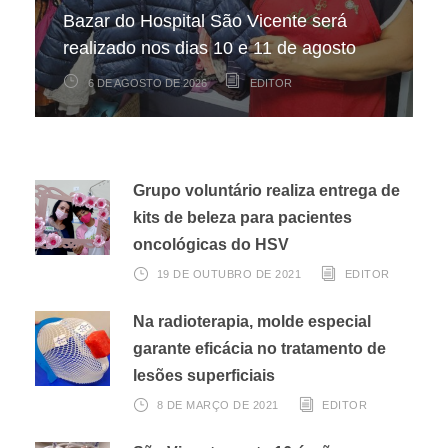
Bazar do Hospital São Vicente será
mapeamento nacional sobre câncer
arrecadação de cupons fiscais pela
realizado nos dias 10 e 11 de agosto
infantojuvenil
Nota Fiscal Paulista
6 DE AGOSTO DE 2026
6 DE AGOSTO DE 2026
3 DE AGOSTO DE 2026
EDITOR
EDITOR
EDITOR
Grupo voluntário realiza entrega de
kits de beleza para pacientes
oncológicas do HSV
19 DE OUTUBRO DE 2021
EDITOR
Na radioterapia, molde especial
garante eficácia no tratamento de
lesões superficiais
8 DE MARÇO DE 2021
EDITOR