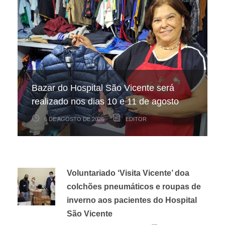
Hospital São Vicente participa de
Hospital São Vicente expande
Bazar do Hospital São Vicente será
mapeamento nacional sobre câncer
arrecadação de cupons fiscais pela
realizado nos dias 10 e 11 de agosto
infantojuvenil
Nota Fiscal Paulista
6 DE AGOSTO DE 2026
6 DE AGOSTO DE 2026
3 DE AGOSTO DE 2026
EDITOR
EDITOR
EDITOR
Voluntariado ‘Visita Vicente’ doa
colchões pneumáticos e roupas de
inverno aos pacientes do Hospital
São Vicente