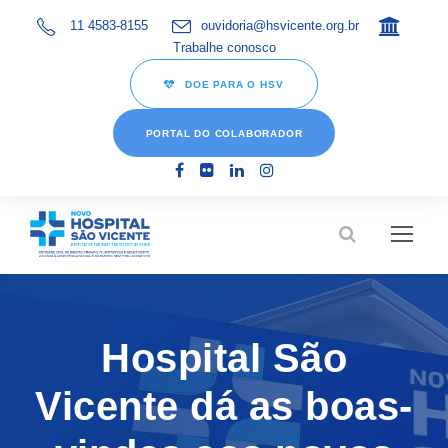
11 4583-8155
ouvidoria@hsvicente.org.br
Trabalhe conosco
DOE PARA O HSV
PORTAL DO COLABORADOR
Hospital São
Vicente dá as boas-