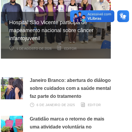
Hospital São Vicente participa de
Hospital São Vicente expande
Projeto celebra aniversários de
mapeamento nacional sobre câncer
arrecadação de cupons fiscais pela
pacientes internados no Hospital São
infantojuvenil
Nota Fiscal Paulista
Vicente
6 DE AGOSTO DE 2026
3 DE AGOSTO DE 2026
22 DE JULHO DE 2026
EDITOR
EDITOR
EDITOR
Janeiro Branco: abertura do diálogo
sobre cuidados com a saúde mental
faz parte do tratamento
6 DE JANEIRO DE 2025
EDITOR
Gratidão marca o retorno de mais
uma atividade voluntária no