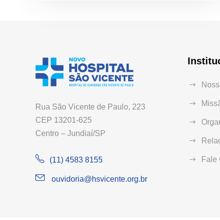
Institu
Nossa
Missã
Rua São Vicente de Paulo, 223
CEP 13201-625
Orga
Centro – Jundiaí/SP
Relaç
Fale
(11) 4583 8155
ouvidoria@hsvicente.org.br