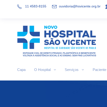
11 4583-8155
ouvidoria@hsvicente.org.br
Capa
O Hospital
Serviços
Paciente