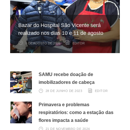
Hospital São Vicente participa de
Hospital São Vicente expande
Bazar do Hospital São Vicente será
mapeamento nacional sobre câncer
arrecadação de cupons fiscais pela
realizado nos dias 10 e 11 de agosto
infantojuvenil
Nota Fiscal Paulista
6 DE AGOSTO DE 2026
6 DE AGOSTO DE 2026
3 DE AGOSTO DE 2026
EDITOR
EDITOR
EDITOR
SAMU recebe doação de
imobilizadores de cabeça
28 DE JUNHO DE 2023
EDITOR
Primavera e problemas
respiratórios: como a estação das
flores impacta a saúde
21 DE NOVEMBRO DE 2024