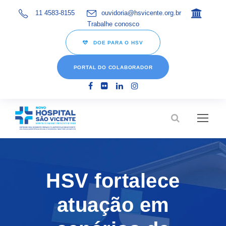
11 4583-8155
ouvidoria@hsvicente.org.br
Trabalhe conosco
DOE PARA O HSV
PORTAL DO COLABORADOR
HSV fortalece
atuação em