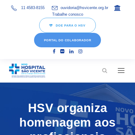
11 4583-8155
ouvidoria@hsvicente.org.br
Trabalhe conosco
DOE PARA O HSV
PORTAL DO COLABORADOR
HSV organiza
homenagem aos