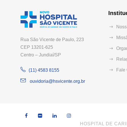
Institu
Nossa
Missã
Rua São Vicente de Paulo, 223
CEP 13201-625
Orga
Centro – Jundiaí/SP
Relaç
Fale
(11) 4583 8155
ouvidoria@hsvicente.org.br
HOSPITAL DE CARI