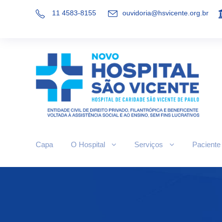
11 4583-8155
ouvidoria@hsvicente.org.br
Capa
O Hospital
Serviços
Paciente