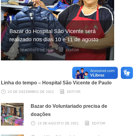
Hospital São Vicente participa de
Hospital São Vicente expande
Bazar do Hospital São Vicente será
mapeamento nacional sobre câncer
arrecadação de cupons fiscais pela
realizado nos dias 10 e 11 de agosto
infantojuvenil
Nota Fiscal Paulista
6 DE AGOSTO DE 2026
6 DE AGOSTO DE 2026
3 DE AGOSTO DE 2026
EDITOR
EDITOR
EDITOR
Linha do tempo – Hospital São Vicente de Paulo
20 DE DEZEMBRO DE 2022
EDITOR
Bazar do Voluntariado precisa de
doações
16 DE AGOSTO DE 2021
EDITOR