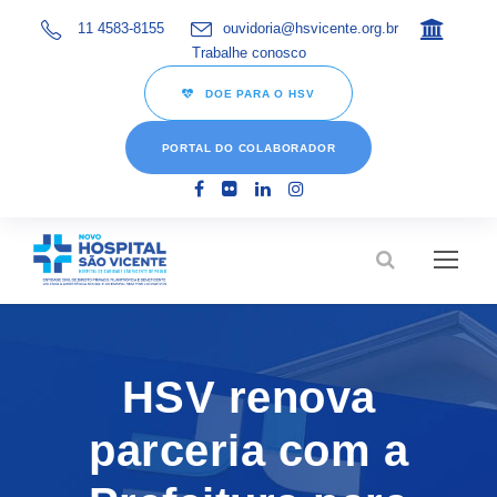
11 4583-8155
ouvidoria@hsvicente.org.br
Trabalhe conosco
DOE PARA O HSV
PORTAL DO COLABORADOR
HSV renova
parceria com a