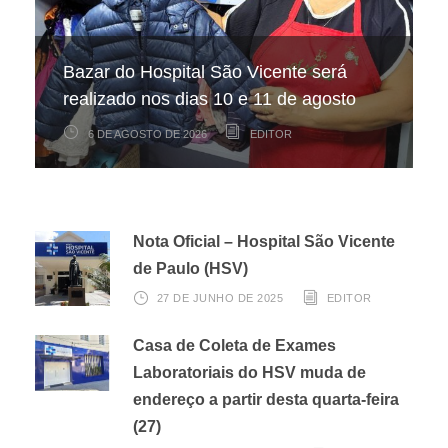
Hospital São Vicente participa de
Hospital São Vicente expande
Bazar do Hospital São Vicente será
mapeamento nacional sobre câncer
arrecadação de cupons fiscais pela
realizado nos dias 10 e 11 de agosto
infantojuvenil
Nota Fiscal Paulista
6 DE AGOSTO DE 2026
6 DE AGOSTO DE 2026
3 DE AGOSTO DE 2026
EDITOR
EDITOR
EDITOR
Nota Oficial – Hospital São Vicente
de Paulo (HSV)
27 DE JUNHO DE 2025
EDITOR
Casa de Coleta de Exames
Laboratoriais do HSV muda de
endereço a partir desta quarta-feira
(27)