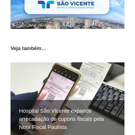
Veja também…
Hospital São Vicente expande
Projeto celebra aniversários de
No frio, a sede diminui, mas a
arrecadação de cupons fiscais pela
pacientes internados no Hospital São
necessidade de hidratação continua a
Nota Fiscal Paulista
Vicente
mesma