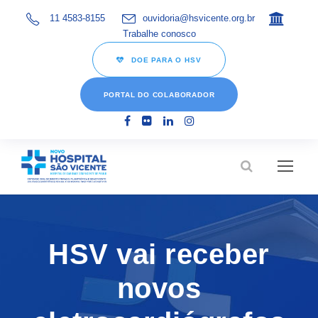
11 4583-8155
ouvidoria@hsvicente.org.br
Trabalhe conosco
DOE PARA O HSV
PORTAL DO COLABORADOR
HSV vai receber
novos