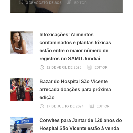
3 DE AGOSTO DE 2026
22 DE JULHO DE 2026
17 DE JULHO DE 2026
EDITOR
EDITOR
EDITOR
Intoxicações: Alimentos
contaminados e plantas tóxicas
estão entre o maior número de
registros no SAMU Jundiaí
12 DE ABRIL DE 2023
EDITOR
Bazar do Hospital São Vicente
arrecada doações para próxima
edição
17 DE JULHO DE 2024
EDITOR
Convites para Jantar de 120 anos do
Hospital São Vicente estão à venda