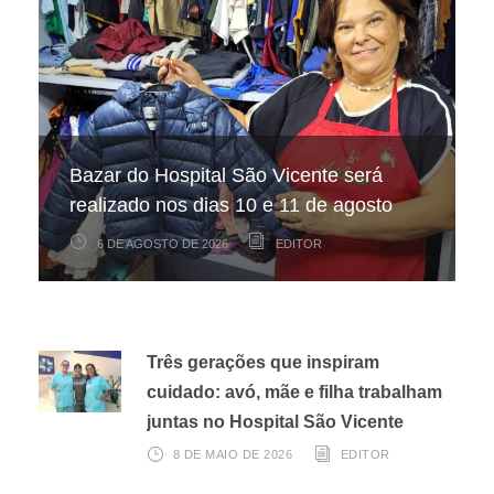
Hospital São Vicente participa de
Hospital São Vicente expande
Bazar do Hospital São Vicente será
mapeamento nacional sobre câncer
arrecadação de cupons fiscais pela
realizado nos dias 10 e 11 de agosto
infantojuvenil
Nota Fiscal Paulista
6 DE AGOSTO DE 2026
6 DE AGOSTO DE 2026
3 DE AGOSTO DE 2026
EDITOR
EDITOR
EDITOR
Três gerações que inspiram
cuidado: avó, mãe e filha trabalham
juntas no Hospital São Vicente
8 DE MAIO DE 2026
EDITOR