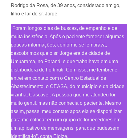
Rodrigo da Rosa, de 39 anos, considerado amigo,
filho e lar do sr. Jorge.
“Foram longos dias de buscas, de empenho e de
muita insistência. Após o paciente fornecer algumas
poucas informações, conforme se lembrava,
descobrimos que o sr. Jorge era da cidade de
Umuarama, no Paraná, e que trabalhava em uma
distribuidora de hortifruti. Com isso, me lembrei e
entrei em contato com o Centro Estadual de
Abastecimento, o CEASA, do município e da cidade
vizinha, Cascavel. A pessoa que me atendeu foi
muito gentil, mas não conhecia o paciente. Mesmo
assim, passei meu contato após ela se disponilizar
para me colocar em um grupo de fornecedores em
um aplicativo de mensagens, para que pudessem
identifica-lo”, conta Eloize.